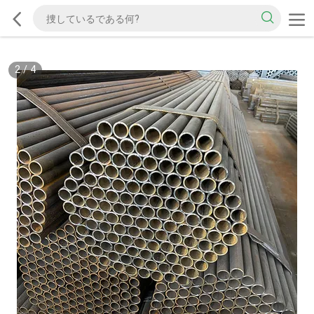
2
/
4