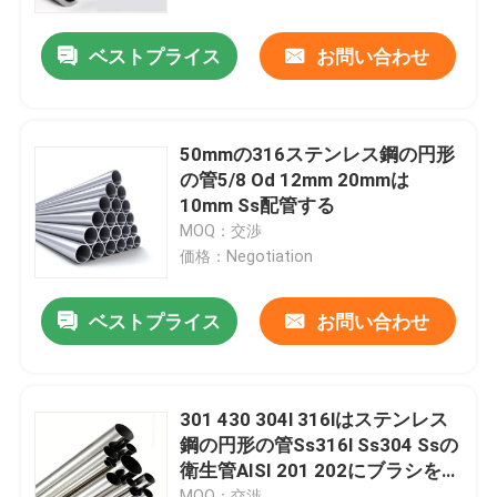
ベストプライス
お問い合わせ
製品
ステンレス鋼の円形の管
50mmの316ステンレス鋼の円形
の管5/8 Od 12mm 20mmは
ステンレス鋼の版シート
10mm Ss配管する
MOQ：交渉
価格：Negotiation
ステンレス鋼のコイル
ベストプライス
お問い合わせ
SSの正方形の管
継ぎ目が無いステンレス鋼の管
301 430 304l 316lはステンレス
鋼の円形の管Ss316l Ss304 Ssの
衛生管AISI 201 202にブラシをか
ステンレス鋼のストリップ
けた
MOQ：交渉