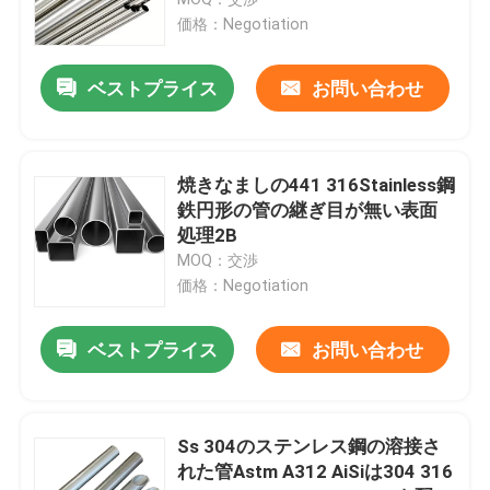
価格：Negotiation
鋼線棒
ベストプライス
お問い合わせ
ステンレス鋼棒棒
焼きなましの441 316Stainless鋼
合金鋼のストリップ
鉄円形の管の継ぎ目が無い表面
処理2B
MOQ：交渉
合金鋼の管
価格：Negotiation
合金鋼のコイル
ベストプライス
お問い合わせ
電流を通された鋼鉄コイル
Ss 304のステンレス鋼の溶接さ
れた管Astm A312 AiSiは304 316
電流を通された鋼板