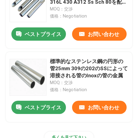
316L 430 A312 Ss Sch 80を配管
する
MOQ：交渉
電流を通された鋼鉄管
価格：Negotiation
ベストプライス
お問い合わせ
PPGIの鋼鉄コイル
炭素鋼のコイル
標準的なステンレス鋼の円形の
管25mm 309の202のSSによって
溶接される管のInoxの管の金属
MOQ：交渉
価格：Negotiation
ベストプライス
お問い合わせ
多くを見て下さい