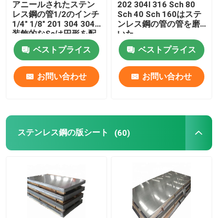
アニールされたステン
202 304l 316 Sch 80
レス鋼の管1/2のインチ
Sch 40 Sch 160はステ
合金鋼の管
1/4" 1/8" 201 304 304L
ンレス鋼の管の管を磨
装飾的なSsは円形を配
いた
管する
ベストプライス
ベストプライス
合金鋼のコイル
お問い合わせ
お問い合わせ
電流を通された鋼鉄コイル
電流を通された鋼板
ステンレス鋼の版シート
(60)
電流を通された鋼鉄管
PPGIの鋼鉄コイル
炭素鋼のコイル