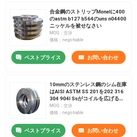
合金鋼のストリップMonelに400
のastm b127 b564のuns n04400
ニッケルを被せなさい
MOQ：交渉
価格：negotiable
ベストプライス
お問い合わせ
10mmのステンレス鋼のシム在庫
はAISI ASTM SS 201を202 316
家
304 904l Ssがコイルを広げる除
去する
MOQ：交渉
価格：negotiable
プロダクト
ベストプライス
お問い合わせ
Satiはステンレス鋼304のコイル316L 2BのBA 1219mmにブラシをかける
私達について