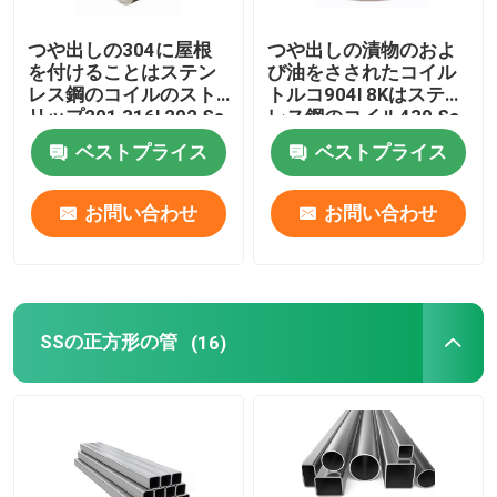
つや出しの304に屋根
つや出しの漬物のおよ
を付けることはステン
び油をさされたコイル
レス鋼のコイルのスト
トルコ904l 8Kはステン
リップ201 316l 202 Ss
レス鋼のコイル430 Ss
304のコイルを冷間圧
のコイル202を磨いた
ベストプライス
ベストプライス
延した
お問い合わせ
お問い合わせ
SSの正方形の管
(16)