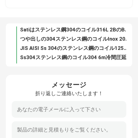
つや出しの304ステンレス鋼のコイルInox 201 150mm 300のシリーズ
JIS AISI Ss 304のステンレス鋼のコイル1250mmの食品等級316
工場旅行
Ss304ステンレス鋼のコイル304 6m冷間圧延された316ミラーHLのポーランド
冷間圧延されたステンレス鋼のコイル316L 409 316 2B BA 800mm
品質管理
ASTM AiSi JISのステンレス鋼のコイル316 410 430 Inox 201 1000mm
304N 310Sのステンレス鋼のストリップのコイルの溶接金属100mm
接触米国
Aisi 304の冷間圧延される301Lステンレス鋼のコイルは2000mmに金属をかぶせる
420 304L Astmのステンレス鋼のコイル6mm溶接300のシリーズの
ニュース
冷間圧延されたステンレス鋼のストリップのコイルの製造業者301 316L 309 309S Ss 304のストリップのコイル
メッセージ
304l 309sは201の410の421の430の439のSsがストリップを切るコイルAisiのステンレス鋼のストリップを冷間圧延した
折り返しご連絡いたします！
引用を要求しなさい
家具のドア410のためのSsのストリップのコイル409 430 201 304ステンレス鋼 バンド ストリップ
ステンレス製の切り開かれたコイルSsは金属片の鋼板を310 301 201 430 420 410S 409L 304L 316
304ステンレス製のストリップのコイルSsはコイル310を301 201 430 420 410S 409L 316 304広げる
ステンレス鋼の円形の管
AISIのSU JIS 202 301 430 420 410S 409L 316の304ステンレス製のコイル
コイル テープInoxを溶接するつや出しの鋼鉄ストリップSs 201 304 304L 316L
ステンレス鋼の版シート