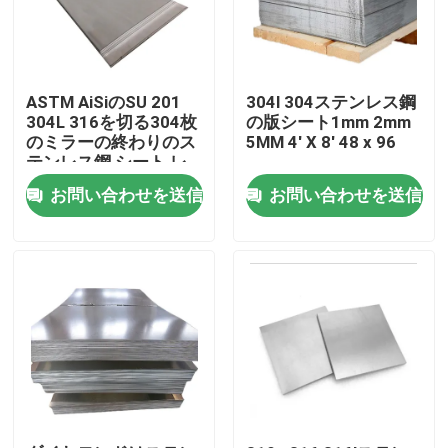
工場旅行
ASTM AiSiのSU 201
304l 304ステンレス鋼
品質管理
304L 316を切る304枚
の版シート1mm 2mm
のミラーの終わりのス
5MM 4' X 8' 48 x 96
テンレス鋼 シート レ
ーザー410 430
接触米国
お問い合わせを送信
お問い合わせを送信
ニュース
引用を要求しなさい
ステンレス鋼の円形の管
ステンレス鋼の版シート