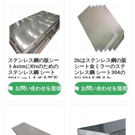
ステンレス鋼の版シー
2bはステンレス鋼の版
トAstmにKtvのための
シート金ミラーのステ
ステンレス鋼 シート
ンレス鋼 シート304の
304シートをする宝石
SU 304を終えた
類
お問い合わせを送信
お問い合わせを送信
家
プロダクト
私達について