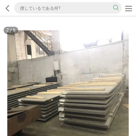
2
/
6